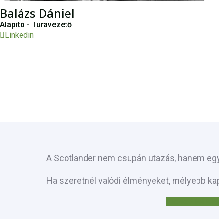
Balázs Dániel
Alapító - Túravezető
Linkedin
A Scotlander nem csupán utazás, hanem egy
Ha szeretnél valódi élményeket, mélyebb kapc
Fedezd fel túrá