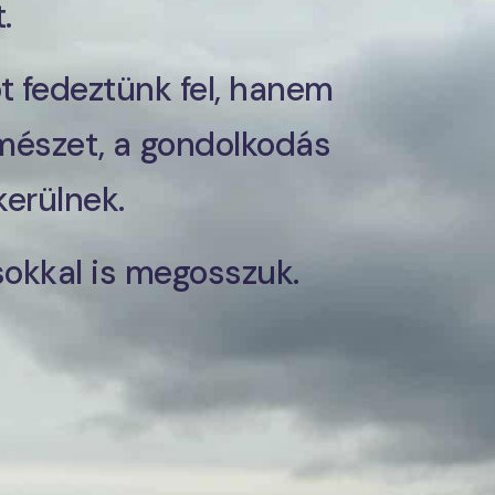
.
 fedeztünk fel, hanem
rmészet, a gondolkodás
kerülnek.
sokkal is megosszuk.