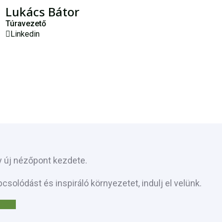
Lukács Bátor
Túravezető
Linkedin
 új nézőpont kezdete.
solódást és inspiráló környezetet, indulj el velünk.
inkat