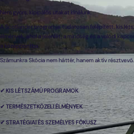
Nem gyors, kipipálós utakat kínálunk.
A Scotlander programjai tudatosan felépített, kis lét
élmények, ahol a jelenlét, a minőség és a valódi kapcs
a középpontba.
Számunkra Skócia nem háttér, hanem aktív résztvevő.
✔ KIS LÉTSZÁMÚ PROGRAMOK
✔ TERMÉSZETKÖZELI ÉLMÉNYEK
✔ STRATÉGIAI ÉS SZEMÉLYES FÓKUSZ