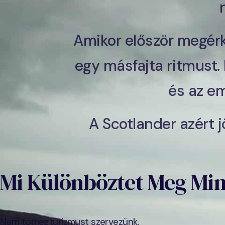
Amikor először megér
egy másfajta ritmust.
és az em
A Scotlander azért 
Mi Különböztet Meg Mi
Nem tömegturizmust szervezünk.