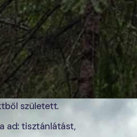
tből született.
 ad: tisztánlátást,