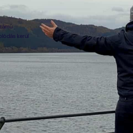
számú
olódás kerül