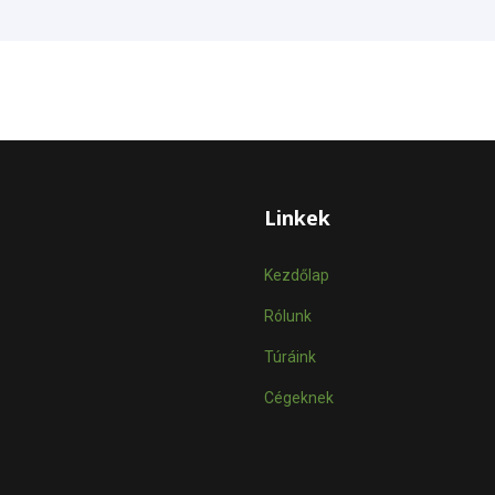
Linkek
Kezdőlap
Rólunk
Túráink
Cégeknek