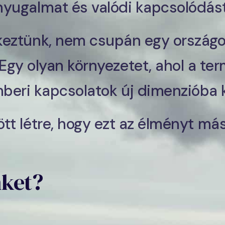
nyugalmat és valódi kapcsolódást
keztünk, nem csupán egy országot
 Egy olyan környezetet, ahol a te
beri kapcsolatok új dimenzióba 
jött létre, hogy ezt az élményt má
nket?